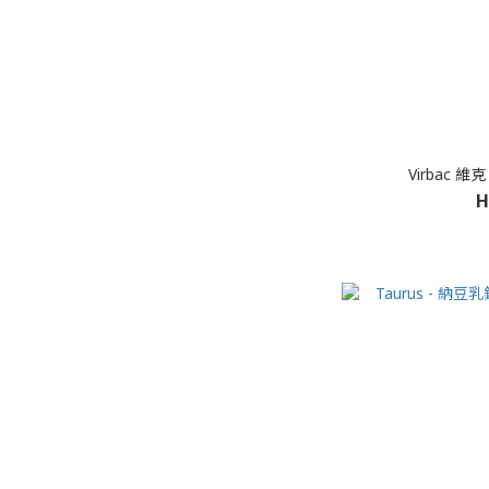
Virbac 維
H