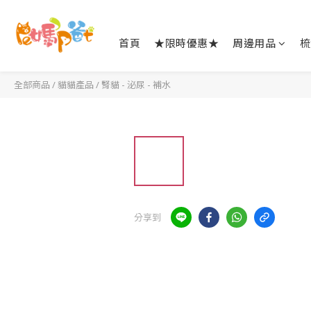
首頁
★限時優惠★
周邊用品
梳
全部商品
/
貓貓產品
/
腎貓 - 泌尿 - 補水
分享到