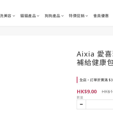
洗美容
貓貓產品
狗狗產品
特價促銷
會員優惠
Aixia 愛
補給健康包 
全店，訂單折實滿 $3
HK$9.00
HK$1
數量