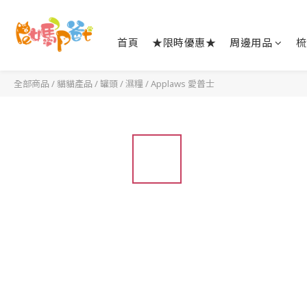
首頁
★限時優惠★
周邊用品
梳
全部商品
/
貓貓產品
/
罐頭 / 濕糧
/
Applaws 愛普士