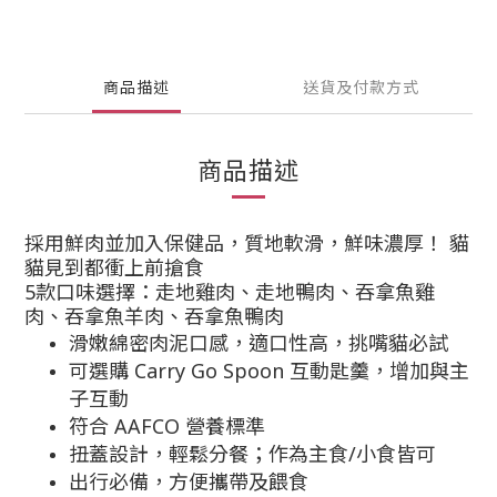
商品描述
送貨及付款方式
商品描述
採用鮮肉並加入保健品，質地軟滑，鮮味濃厚！ 貓
貓見到都衝上前搶食
5款口味選擇：
走地
雞肉、
走地
鴨肉、吞拿魚雞
肉、吞拿魚羊肉、吞拿魚鴨肉
滑嫩綿密肉泥口感，適口性高，挑嘴貓必試
可選購 Carry Go Spoon 互動匙羹，增加與主
子互動
符合 AAFCO 營養標準
扭蓋設計，輕鬆分餐；作為主食/小食皆可
出行必備，方便攜帶及餵食