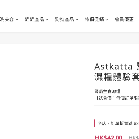
洗美容
貓貓產品
狗狗產品
特價促銷
會員優惠
Astkatt
濕糧體驗套
腎貓主食濕糧
【試食價：每個訂單限
全店，訂單折實滿 $3
HK$42.00
HK$