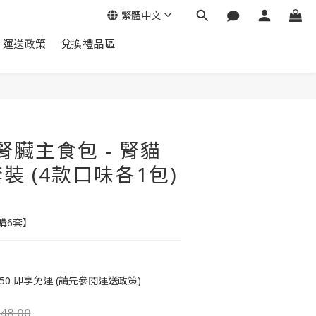
繁體中文
運送政策
兌換禮品區
立即購買
a 腎臟主食包 - 腎貓
裝 (4款口味各1包)
購6套】
50 即享免運 (請先參閱運送政策)
48.00