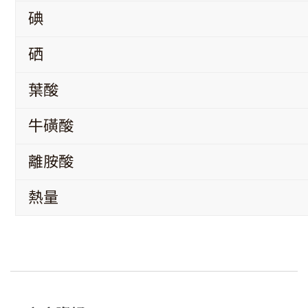
碘
硒
葉酸
牛磺酸
離胺酸
熱量