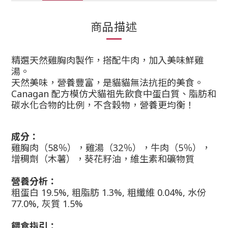
商品描述
精選天然雞胸肉製作，搭配牛肉，加入美味鮮雞
湯。
天然美味，營養豐富，是貓貓無法抗拒的美食。
Canagan
配方模仿犬貓祖先飲食中蛋白質、脂肪和
碳水化合物的比例，
不含穀物，
營養更均衡！
成分：
雞胸肉（58％），雞湯（32％），牛肉（5％），
增稠劑（木薯），葵花籽油，維生素和礦物質
營養分析：
粗蛋白
19.5%,
粗脂肪
1.3%,
粗纖維
0.04%,
水份
77.0%,
灰質
1.5%
餵食指引：