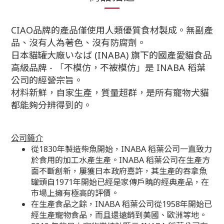
CIAO
品牌的產品僅使用人類優質食材製成。無副產
品、沒有人為著色、沒有防腐劑。
日本貓罐大廠いなば
(INABA)
旗下的國產愛貓食品
高級品牌
-
「不模仿，不被模仿」是
INABA
稻葉
公司的經營宗旨。
材料新鮮，自家生產，質量超群，是所有寵物犬貓
都能夠分辨得到的。
公司簡介
從1830年製造柴魚開始，INABA 稻葉公司一直致力
於食用的加工水產生產。INABA 稻葉公司在生產方
面不斷創新，屢獲日本政府嘉許，其生產的吞拿魚
罐頭自1971年開始已經是家傳戶曉的經典產品，在
市場上擁有極高的評價。
在生產食品之餘，INABA 稻葉公司從1958年開始已
經生產寵物食品，而且還遠銷到美國、歐洲等地。