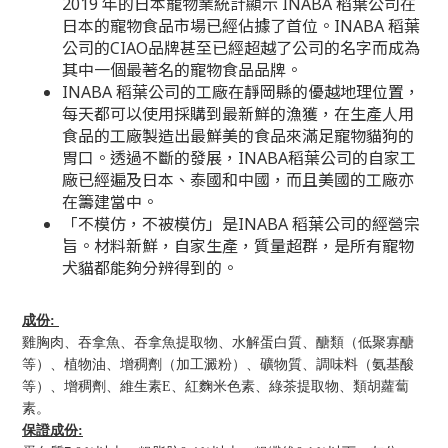
2019 年的日本寵物業統計顯示 INABA 稻葉公司在
日本的寵物食品市場已經佔據了首位。INABA 稻葉
公司的CIAO品牌甚至已經超越了公司的名字而成為
其中一個最著名的寵物食品品牌。
INABA 稻葉公司的工廠在靜岡縣的優越地理位置，
每天都可以使用採購到最新鮮的漁獲，在生產人用
食品的工廠製造出最鮮美的食品來滿足寵物貓狗的
胃口。
透過不斷的發展，INABA稻葉公司的自家工
廠已經遍及日本、泰國和中國，而且美國的工廠亦
在籌建當中。
「不模仿，不被模仿」是INABA 稻葉公司的經營宗
旨。材料新鮮，自家生產，質量超群，是所有寵物
犬貓都能夠分辨得到的。
成份:
雞胸肉、吞拿魚、吞拿魚提取物、水解蛋白質、醣類（低聚寡醣
等）、植物油、增稠劑（加工澱粉）、礦物質、調味料（氨基酸
等）、增稠劑、維生素E、紅麴米色素、綠茶提取物、類胡蘿蔔
素。
保證成份: