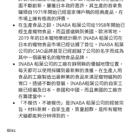
面不斷創新，屢獲日本政府嘉許，其生產的吞拿魚
罐頭自1971年開始已經是家傳戶曉的經典產品，在
市場上擁有極高的評價。
在生產食品之餘，INABA 稻葉公司從1958年開始已
經生產寵物食品，而且還遠銷到美國、歐洲等地。
2019 年的日本寵物業統計顯示 INABA 稻葉公司在
日本的寵物食品市場已經佔據了首位。INABA 稻葉
公司的CIAO品牌甚至已經超越了公司的名字而成為
其中一個最著名的寵物食品品牌。
INABA 稻葉公司的工廠在靜岡縣的優越地理位置，
每天都可以使用採購到最新鮮的漁獲，在生產人用
食品的工廠製造出最鮮美的食品來滿足寵物貓狗的
胃口。
透過不斷的發展，INABA稻葉公司的自家工
廠已經遍及日本、泰國和中國，而且美國的工廠亦
在籌建當中。
「不模仿，不被模仿」是INABA 稻葉公司的經營宗
旨。材料新鮮，自家生產，質量超群，是所有寵物
犬貓都能夠分辨得到的。
原料