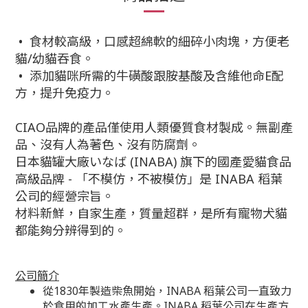
•
食材較高級，口感超綿軟的細碎小肉塊，方便老
貓/幼貓吞食。
• 添加貓咪所需的牛磺酸跟胺基酸及含維他命E配
方，提升免疫力。
CIAO
品牌的產品僅使用人類優質食材製成。無副產
品、沒有人為著色、沒有防腐劑。
日本貓罐大廠いなば
(INABA)
旗下的國產愛貓食品
高級品牌
-
「不模仿，不被模仿」是
INABA
稻葉
公司的經營宗旨。
材料新鮮，自家生產，質量超群，是所有寵物犬貓
都能夠分辨得到的。
公司簡介
從1830年製造柴魚開始，INABA 稻葉公司一直致力
於食用的加工水產生產。INABA 稻葉公司在生產方