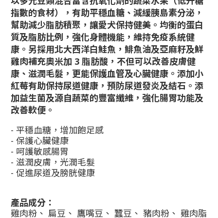
以多元豆類混合富含抗氧化劑的蔬菜水果（
低升糖
指數的食材）
，有助平穩血糖、
減緩胰島素分泌，
幫助減少脂肪積聚，
讓愛犬保持健美。
均衡的蛋白
質及脂肪比例，強化身體機能，
維持免疫系統健
康。
另
採用
北大西洋白鮭魚，
鯡魚油及亞麻籽
及鮮
雞肉
補充奧米加 3 脂肪酸，不但可以
改善皮膚健
康、
滋潤毛髮，更能保護血管及心臟健康。
添加
小
紅莓有助保持尿道健康，預防尿道發炎及結石。
添
加益生菌及源自蔬菜的豐富纖維，強化腸胃功能及
改善軟便。
- 平穩血糖，增加飽足感
- 保護心臟健康
- 呵護敏感腸胃
- 滋潤皮膚，光潤毛髮
- 促進尿道及膀胱健康
產品成分：
雞肉粉、 扁豆、 鷹嘴豆、 蠶豆、 豬肉粉、 雞肉脂