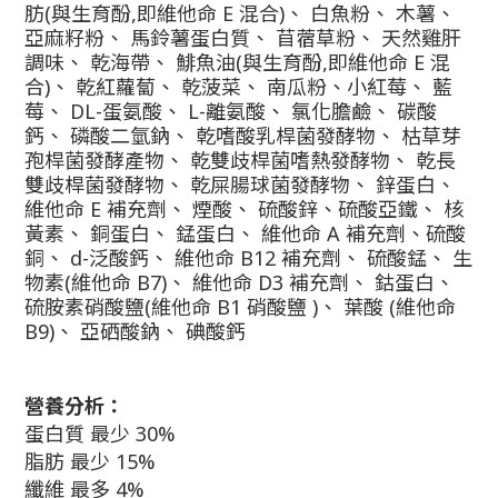
肪(與生育酚,即維他命 E 混合)、 白魚粉、 木薯、
亞麻籽粉、 馬鈴薯蛋白質、 苜蓿草粉、 天然雞肝
調味、 乾海帶、 鯡魚油(與生育酚,即維他命 E 混
合)、 乾紅蘿蔔、 乾菠菜、 南瓜粉、小紅莓、 藍
莓、 DL-蛋氨酸、 L-離氨酸、 氯化膽鹼、 碳酸
鈣、 磷酸二氫鈉、 乾嗜酸乳桿菌發酵物、 枯草芽
孢桿菌發酵產物、 乾雙歧桿菌嗜熱發酵物、 乾長
雙歧桿菌發酵物、 乾屎腸球菌發酵物、 鋅蛋白、
維他命 E 補充劑、 煙酸、 硫酸鋅、硫酸亞鐵、 核
黃素、 銅蛋白、 錳蛋白、 維他命 A 補充劑、硫酸
銅、 d-泛酸鈣、 維他命 B12 補充劑、 硫酸錳、 生
物素(維他命 B7)、 維他命 D3 補充劑、 鈷蛋白、
硫胺素硝酸鹽(維他命 B1 硝酸鹽 )、 葉酸 (維他命
B9)、 亞硒酸鈉、 碘酸鈣
營養分析：
蛋白質 最少 30%
脂肪 最少 15%
纖維 最多 4%