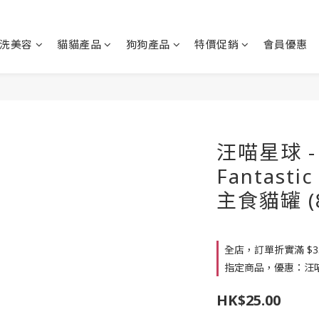
洗美容
貓貓產品
狗狗產品
特價促銷
會員優惠
汪喵星球 
Fantast
主食貓罐 (8
全店，訂單折實滿 $3
指定商品，優惠：汪喵經
HK$25.00