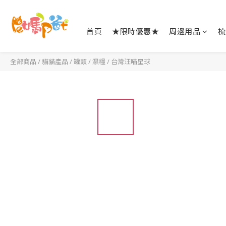
首頁
★限時優惠★
周邊用品
梳
全部商品
/
貓貓產品
/
罐頭 / 濕糧
/
台灣汪喵星球