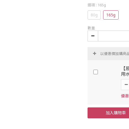
選項
: 165g
80g
165g
數量
以優惠價加購商
【原
用水
優惠價
加入購物車