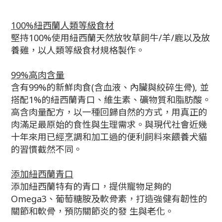
100%紐西蘭人類等級食材
堅持100%使用紐西蘭天然放牧草飼牛/羊/鹿以及放
養雞，以人類等級食材規格製作。
99%高肉含量
含有99%的新鮮肉食(含血液、內臟與絞碎生骨), 並
搭配1%的紐西蘭青口、維生素、礦物質和脂肪酸。
高含肉量配方，以一種回歸自然的方式，用真正的
肉滿足最原始的食性與生理需求。與現代社會近幾
十年來用已經烹調和加工過的便利飼料來餵養犬貓
的習慣截然不同。
添加紐西蘭青口
添加紐西蘭特有的青口，提供寵物足夠的
Omega3、葡萄糖胺及軟骨素，打造強健有韌性的
關節和軟骨，預防關節炎的發 生與老化。