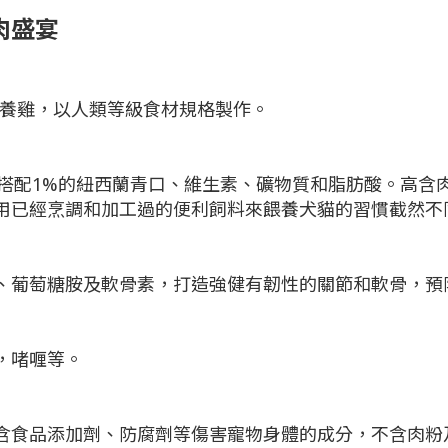
肉
盛宴
及放養雞，以人類等級食材規格製作。
, 並搭配1%的紐西蘭青口、維生素、礦物質和脂肪酸。高
用已經烹調和加工過的便利飼料來餵養犬貓的習慣截然不
3、葡萄糖胺及軟骨素，打造強健有韌性的關節和軟骨，預
，啫喱等。
含食品添加劑、防腐劑等傷害寵物身體的成分，不含肉粉