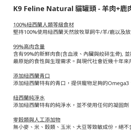
K9 Feline Natural 貓罐頭 -
羊肉+鹿
100%紐西蘭人類等級食材
堅持100%使用紐西蘭天然放牧草飼牛/羊/鹿以
99%高肉含量
含有99%的新鮮肉食(含血液、內臟與絞碎生骨)
最原始的食性與生理需求。與現代社會近幾十年來
添加紐西蘭青口
添加紐西蘭特有的青口，提供寵物足夠的Omega
紐西蘭純淨水
添加紐西蘭特有的純淨水，並不使用任何的凝固劑
零穀類與人工添加物
無小麥、米、穀類、玉米、大豆等致敏成份，絕不