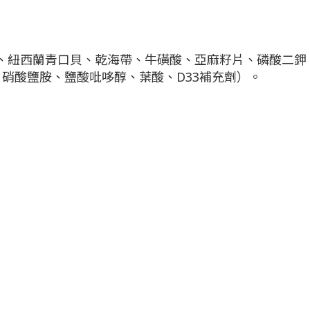
、紐西蘭青口貝、乾海帶、牛磺酸、亞麻籽片、磷酸二鉀
硝酸鹽胺、鹽酸吡哆醇、葉酸、D33補充劑）。