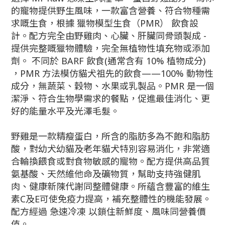
的寵物提供野生風味，一款富含營養、符合物種需
求嘅生食，根據
獵物模型生食（PMR）
飲食設
計。配方完全由野雞肉、心臟、肝臟同骨頭製成 -
提供完整嘅獵物體驗，完全無植物性填充物或添加
劑。
不同於
BARF 飲食(
通常含有 10% 植物成分)
，PMR 方法模仿貓犬祖先的飲食——100% 動物性
成分，無蔬菜、穀物、水果或乳製品。
PMR
是
一個
潔淨、符合生物學需求的餐點，促進最佳消化、更
好的能量水平及光澤毛髮。
野雞是一款精瘦蛋白，所含的脂肪多為不飽和脂肪
酸，對幼犬幼貓及老年貓犬特別容易消化，非常適
合輪換餵食或對食物敏感的寵物。配方提供高品質
氨基酸、天然維他命及礦物質，幫助支持強健肌
肉、健康新陳代謝同整體健康。所蘊含豐富的維生
素C及E可使免疫力提高，補充整體性的機能發展。
配方經過
急速冷凍
以鎖住新鮮度、風味同營養價
值。