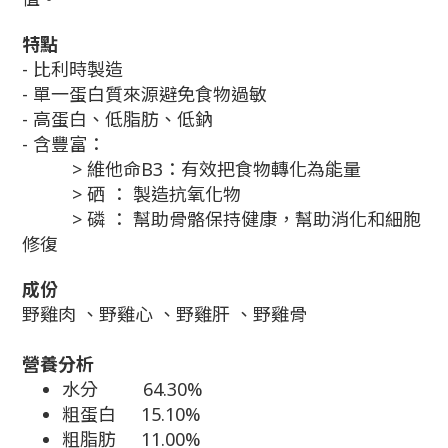
特點
- 比利時製造
- 單一蛋白質來源避免食物過敏
- 高蛋白、
低脂肪、
低鈉
- 含豐富：
> 維他命B3：有效把食物轉化為能量
> 硒 ： 製造抗氧化物
> 磷 ： 幫助骨骼保持健康，幫助消化和細胞
修復
成份
野雞肉 、野雞心 、野雞肝 、野雞骨
營養分析
水分 64.30%
粗蛋白 15.10%
粗脂肪 11.00%