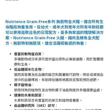
Nutrience Grain-Free系列 無穀物全犬糧，適合所有生
命階段狗隻食用，從幼犬，成年犬到老年犬所有年齡段都
可以使用這款出色的日常配方，是多狗家庭的理想解決方
案。Nutrience Grain-Free 火雞、雞肉及鯡魚全犬配
方，無穀物和無麩質，適合活躍或敏感的狗隻：
豐富的動物蛋白質
：
多種動物成分來源可提供蛋白質和必需氨基酸，用於整體健
康和生長。
低血糖碳水化合物
：
選用高營養及低血糖的扁豆和甜薯取代穀物，降低或減慢血
液中的血糖釋放，有助降低糖尿病風險並幫助預防過肥。
椰子植物油
：
使用特殊的植物性混合物和椰子油能夠提供多種健康益處。
健康的水果和蔬菜
：
水果和蔬菜含有豐富的抗氧化和植物營養素。
由血糖研究所（GRI）認可
：