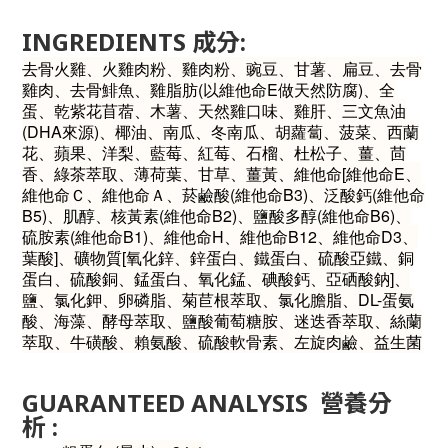
INGREDIENTS
成分
:
去骨火雞、火雞肉粉、雞肉粉、豌豆、甘薯、扁豆、去骨
雞肉、去骨鯡魚、雞脂肪(以維他命E做天然防腐)、全
蛋、乾紫花苜蓿、木薯、天然雞口味、雞肝、三文魚油
(DHA來源)、椰油、南瓜、冬南瓜、胡蘿蔔、菠菜、西蘭
花、蘋果、洋梨、藍莓、紅莓、石榴、杜松子、薑、茴
香、綠茶萃取、薄荷葉、甘草、薑黃、維他命[維他命E、
維他命Ｃ、維他命Ａ、菸鹼酸(維他命B3)、泛酸鈣(維他命
B5)、肌醇、核黃素(維他命B2)、鹽酸多醇(維他命B6)、
硫胺素(維他命B1)、維他命H、維他命B12、維他命D3、
葉酸]、礦物質[氧化鋅、鋅蛋白、鐵蛋白、硫酸亞鐵、銅
蛋白、硫酸銅、錳蛋白、氧化錳、碘酸鈣、亞硒酸鈉]、
鹽、氯化鉀、卵磷脂、菊苣根萃取、氯化膽脂、DL-蛋氨
酸、海藻、酵母萃取、鹽酸葡萄糖胺、迷迭香萃取、絲蘭
萃取、牛磺酸、賴氨酸、硫酸軟骨素、左旋肉鹼、益生菌
GUARANTEED ANALYSIS
營
養分
析
: