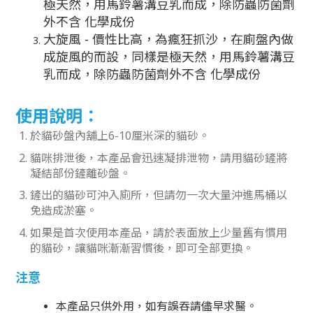
極天然，用馬鈴薯溝豆乳而成，除防蟲防菌劑
外不含 化學成份
大旋風 - 價性比高，為瘋狂抓沙，在廁盤內做
成旋風的而設，同樣是極天然，用馬鈴薯溝豆
乳而成，除防蟲防菌劑外不含 化學成份
使用說明：
於貓砂盤內舖上6-10厘米深的貓砂。
貓咪排泄後，本產品會迅速凝排泄物，請用貓砂鏟將
凝結部份鏟離砂盤。
鏟出的貓砂可沖入廁所，但請勿一次大量沖進馬桶以
免造成淤塞。
如果是首次使用本產品，請於表面放上少量舊有慣用
的貓砂，讓貓咪漸漸習慣後，即可全部更換。
注意
本產品只供外用，如有誤吞請儘早求醫。