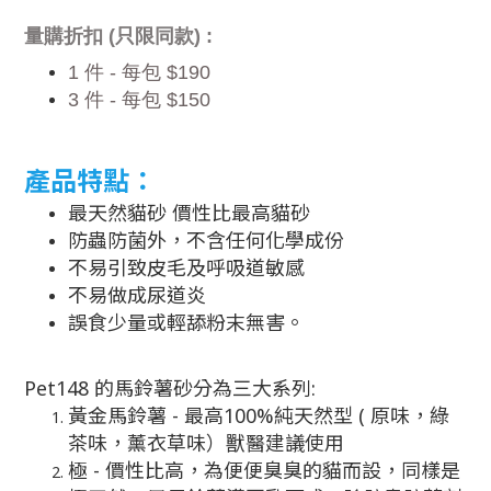
量購折扣
(
只限同款
) :
1
件
-
每包
$190
3
件
-
每包
$150
產品特點：
最天然貓砂 價性比最高貓砂
防蟲防菌外，不含任何化學成份
不易引致皮毛及呼吸道敏感
不易做成尿道炎
誤食少量或輕舔粉末無害。
Pet148 的馬鈴薯砂分為三大系列:
黃金馬鈴薯 - 最高100%純天然型 ( 原味，綠
茶味，薰衣草味）獸醫建議使用
極 - 價性比高，為便便臭臭的貓而設，同樣是