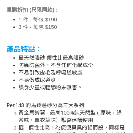
量購折扣
(
只限同款
) :
1
件
-
每包
$190
3
件
-
每包
$150
產品特點：
最天然貓砂 價性比最高貓砂
防蟲防菌外，不含任何化學成份
不易引致皮毛及呼吸道敏感
不易做成尿道炎
誤食少量或輕舔粉末無害。
Pet148 的馬鈴薯砂分為三大系列:
黃金馬鈴薯 - 最高100%純天然型 ( 原味，綠
茶味，薰衣草味）獸醫建議使用
極 - 價性比高，為便便臭臭的貓而設，同樣是