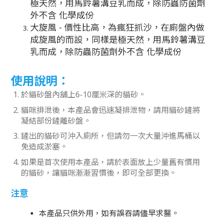
極天然，用馬鈴薯溝豆乳而成，除防蟲防菌劑
外不含 化學成份
大旋風 - 價性比高，為瘋狂抓沙，在廁盤內做
成旋風的而設，同樣是極天然，用馬鈴薯溝豆
乳而成，除防蟲防菌劑外不含 化學成份
使用說明：
於貓砂盤內舖上6-10厘米深的貓砂。
貓咪排泄後，本產品會迅速凝排泄物，請用貓砂鏟將
凝結部份鏟離砂盤。
鏟出的貓砂可沖入廁所，但請勿一次大量沖進馬桶以
免造成淤塞。
如果是首次使用本產品，請於表面放上少量舊有慣用
的貓砂，讓貓咪漸漸習慣後，即可全部更換。
注意
本產品只供外用，如有誤吞請儘早求醫。