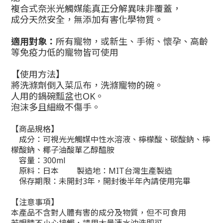
複合式奈米光觸媒能真正分解異味非覆蓋，
成分天然安全，無添加有害化學物質。
適用對象：
所有寵物，或
新生、手術、懷孕、高齡
等免疫力低的寵物皆可使用
【使用方法】
將洗滌劑倒入菜瓜布，洗滌寵物的碗。
人用的鍋碗瓢盆也
OK
。
泡沫多且細緻不傷手。
【商品規格】
成分：可視光光觸媒中性水溶液、檸檬酸、碳酸鈉、檸
檬酸鈉、椰子油酸單乙醇醯胺
容量：
300ml
原料：日本
製造地：
MIT
台灣生產製造
保存期限：未開封
3
年，開封後半年內請使用完畢
【注意事項】
本產品不含對人體有害的成分及物質，但不可食用