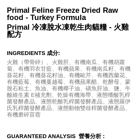
Primal Feline Freeze Dried Raw
food - Turkey Formula
Primal 冷凍脫水凍乾生肉貓糧 - 火雞
配方
INGREDIENTS
成分
:
火雞（帶骨碎）、火雞肝、有機南瓜、有機胡蘿
蔔、有機羽衣甘藍、有機蘋果、有機南瓜籽、有機
葵花籽、有機葵花籽油、有機歐芹、有機西蘭花、
有機藍莓、有機蔓越莓、有機蘋果醋、乾酵母、蒙
脫石粘土、魚油、有機椰子油、磺魚肝油、鹽、牛
酸維生素 E補充劑、乾燥有機海帶、液態嗜酸乳桿
菌發酵產品、液態乾酪乳桿菌發酵產品、液態羅伊
氏乳桿菌發酵產品、液態動物雙歧桿菌發酵產品、
有機磨碎苜蓿
GUARANTEED ANALYSIS
營養分析
: