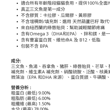
適合所有年齡階段貓貓食用，提供
100
％全面
真正三文魚是第一成分
不含膠質：卡拉膠、瓜爾膠、黃原膠
不含增稠劑/填充劑：選用 天然葫蘆巴籽 取
來自紐西蘭的綠唇貽貝：幫助減輕關節疼痛
含有Omega 3（DHA和EPA）、鋅和鎂，
含有豐富蛋白質、維他命A 及 B12，低脂
包裝不含
BPA
成分
:
三文魚、魚湯、吞拿魚、豬肝、綠唇貽貝、芒草、
補充劑、維生素A 補充劑、硝酸硫胺、泛酸、核黃
微藻油（EPA 和DHA 來源）、蛋白質鎂、牛
營養分析
:
粗蛋白 (最低) 9.00%
粗脂肪 (最低) 6.00%
粗纖維 (最高) 1.50%
水分 (最高) 78.00%