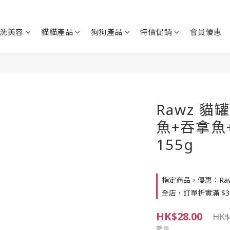
洗美容
貓貓產品
狗狗產品
特價促銷
會員優惠
Rawz 貓
魚+吞拿魚
155g
指定商品，優惠：Rawz 
全店，訂單折實滿 $3
HK$28.00
HK$
數量