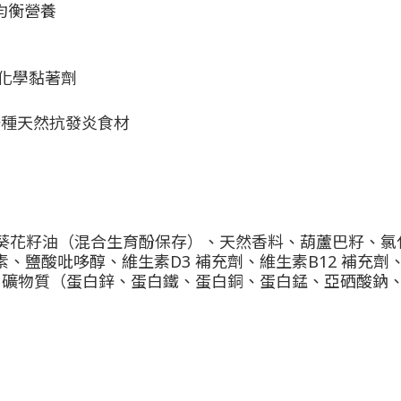
均衡營養
代化學黏著劑
是一種天然抗發炎食材
葵花籽油（混合生育酚保存）、天然香料、葫蘆巴籽、氯
素、鹽酸吡哆醇、維生素D3 補充劑、維生素B12 補充
磺酸、礦物質（蛋白鋅、蛋白鐵、蛋白銅、蛋白錳、亞硒酸鈉