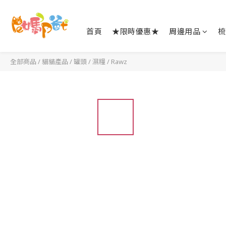
首頁
★限時優惠★
周邊用品
梳
全部商品
/
貓貓產品
/
罐頭 / 濕糧
/
Rawz