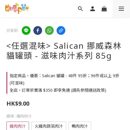
分享到
<任選混味> Salican 挪威森林
貓罐頭 - 滋味肉汁系列 85g
指定商品，優惠：Salican 貓罐 - 48件 95折；96件或以上 9折
(可混味)
全店，訂單折實滿 $350 即享免運 (請先參閱運送政策)
HK$9.00
選項
: 雞肉肉汁
雞肉肉汁
火雞肉蔬菜肉汁
鴨肉肉汁