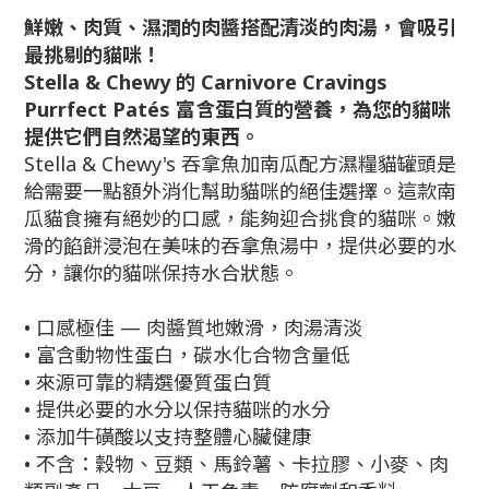
鮮嫩、肉質、濕潤的肉醬搭配清淡的肉湯，會吸引
最挑剔的貓咪！
Stella & Chewy 的 Carnivore Cravings
Purrfect Patés 富含蛋白質的營養，為您的貓咪
提供它們自然渴望的東西。
Stella & Chewy's 吞拿魚加南瓜配方濕糧貓罐頭是
給需要一點額外消化幫助貓咪的絕佳選擇。這款南
瓜貓食擁有絕妙的口感，能夠迎合挑食的貓咪。嫩
滑的餡餅浸泡在美味的吞拿魚湯中，提供必要的水
分，讓你的貓咪保持水合狀態。
• 口感極佳 — 肉醬質地嫩滑，肉湯清淡
• 富含動物性蛋白，碳水化合物含量低
• 來源可靠的精選優質蛋白質
• 提供必要的水分以保持貓咪的水分
• 添加牛磺酸以支持整體心臟健康
• 不含：穀物、豆類、馬鈴薯、卡拉膠、小麥、肉