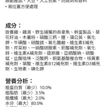
類副產品、大豆、人工色素、防腐劑和香料
• 易拉蓋方便處理
成分：
放養雞、
雞
湯、
野生捕獲的吞拿魚、
幹蛋製品、葵
花籽油、木薯粉、磷酸三鈣、鹽、蒲公英、氯化
鉀、牛磺酸、硫酸鎂、氯化膽鹼、維生素E補充
劑、芹菜粉、一硝酸硫胺素、菸酸補充劑、氧化
鋅、維生素A補充劑、還原鐵、亞硒酸鈉、硫酸
錳、盐酸吡
哆
、泛酸鈣、銅氨基酸複合物、核黃素
補充劑、葉酸、維生素B12補充劑、維生素D3補充
劑、生物素、碘化鉀
營養分析：
粗蛋白質（最少）
10.0%
粗脂肪（最少）
3.5%
粗纖維（最大）
2.0%
水分（最大）
80.0%