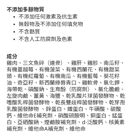
不添加多餘物質
不添加任何激素及抗生素
無穀物及不添加任何填充物
不含麩質
不含人工防腐劑及色素
成分
雞肉、三文魚碎（連骨）、雞肝、雞胗、南瓜籽、
有機蔓越莓、有機菠菜、有機西蘭花、有機甜菜
頭、有機紅蘿蔔、有機南瓜、有機藍莓、葵花籽
油、奇亞籽、新西蘭綠唇青口、雞軟骨、氯化鉀、
海帶乾、磷酸鈉、生育酚（防腐劑）、氯化膽鹼、
左旋肉鹼、薑黃、海鹽、乾乳酸片球菌發酵物、乾
嗜酸乳桿菌發酵物、乾長雙歧桿菌發酵物、乾芽孢
乳酸菌發酵物 、鋅蛋白、鐵蛋白、牛磺酸、碳酸
鈣、維他命E補充劑、硝酸硫胺明、銅蛋白、錳蛋
白、亞硒酸鈉、煙鹼胺補充劑、d-泛酸鈣、核黃素
補充劑、維他命A補充劑、維他命