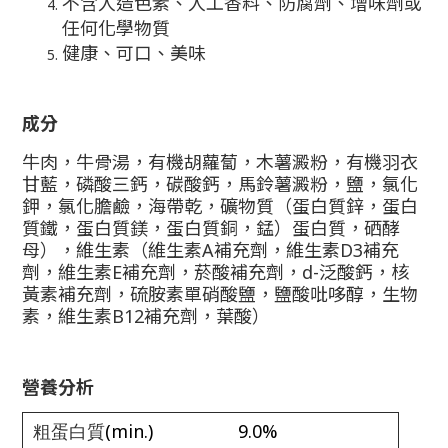
不含人造色素、人工香料、防腐劑、增味劑或
任何化學物質
健康、可口、美味
成分
牛肉，牛骨湯，有機胡蘿蔔，木薯澱粉，有機羽衣
甘藍，磷酸三鈣，碳酸鈣，馬鈴薯澱粉，鹽，氯化
鉀，氯化膽鹼，海帶乾，礦物質（蛋白質鋅，蛋白
質鐵，蛋白質鎂，蛋白質銅，錳）蛋白質，硒酵
母），維生素（維生素A補充劑，維生素D3補充
劑，維生素E補充劑，菸酸補充劑，d-泛酸鈣，核
黃素補充劑，硫胺素單硝酸鹽，鹽酸吡哆醇，生物
素，維生素B12補充劑，葉酸）
營養分析
(min.)
9.0%
粗蛋白質