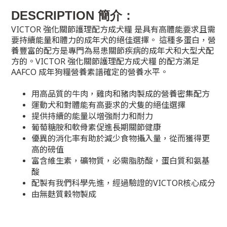
DESCRIPTION 簡介
：
VICTOR 強化關節護理配方
成犬糧
是具有高體能要求且需
要持續能量和體力的成年犬的絕佳選擇。 這種多蛋白，營
養豐富的配方是專門為易患關節疾病的成年犬和大型犬配
方的。
VICTOR 強化關節護理配方
成犬糧
的配方滿足
AAFCO 成年狗糧營養素譜確定的營養水平。
用高品質的牛肉，雞肉和豬肉製成的營養密集配方
運動犬和對體能有高要求的犬隻的絕佳選擇
提供持續的能量以增強耐力和耐力
葡萄糖胺和軟骨素促進長期關節健康
優異的消化率有助於減少食物攝入量，從而獲得更
高的磅值
富含維生素，礦物質，必需脂肪酸，蛋白質和氨基
酸
配製有我們科學先進，經過驗證的VICTOR核心成分
由無麩質穀物製成