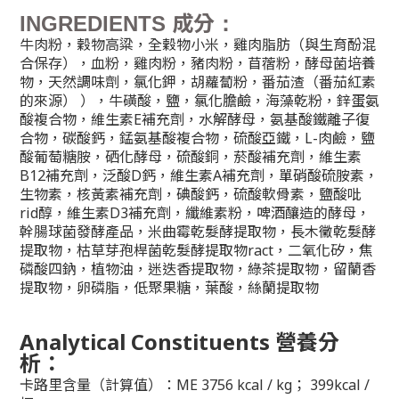
成分
INGREDIENTS
：
牛肉粉，穀物高粱，全穀物小米，雞肉脂肪（與生育酚混
合保存），血粉，雞肉粉，豬肉粉，苜蓿粉，酵母菌培養
物，天然調味劑，氯化鉀，胡蘿蔔粉，番茄渣（番茄紅素
的來源） ），牛磺酸，鹽，氯化膽鹼，海藻乾粉，鋅蛋氨
酸複合物，維生素E補充劑，水解酵母，氨基酸鐵離子復
合物，碳酸鈣，錳氨基酸複合物，硫酸亞鐵，L-肉鹼，鹽
酸葡萄糖胺，硒化酵母，硫酸銅，菸酸補充劑，維生素
B12補充劑，泛酸D鈣，維生素A補充劑，單硝酸硫胺素，
生物素，核黃素補充劑，碘酸鈣，硫酸軟骨素，鹽酸吡
rid醇，維生素D3補充劑，纖維素粉，啤酒釀造的酵母，
幹腸球菌發酵產品，米曲霉乾髮酵提取物，長木黴乾髮酵
提取物，枯草芽孢桿菌乾髮酵提取物ract，二氧化矽，焦
磷酸四鈉，植物油，迷迭香提取物，綠茶提取物，留蘭香
提取物，卵磷脂，低聚果糖，葉酸，絲蘭提取物
Analytical Constituents
營養分
析：
卡路里含量（計算值）：ME 3756 kcal / kg； 399kcal /