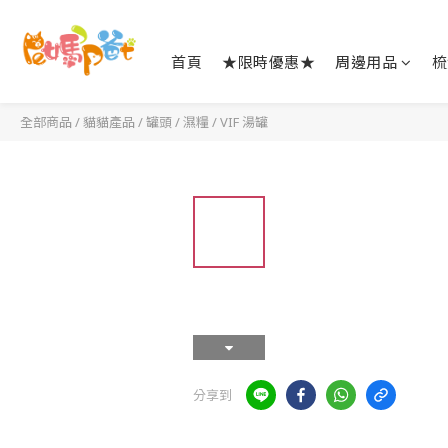
首頁
★限時優惠★
周邊用品
梳
全部商品
/
貓貓產品
/
罐頭 / 濕糧
/
VIF 湯罐
分享到