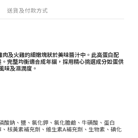
送貨及付款方式
裝真實去骨雞肉及火雞的細嫩塊狀於美味醬汁中。此高蛋白配
髮。完整均衡適合成年貓，採用精心挑選成分如蛋供
風味及濕潤度。
磷酸鈉、鹽、氯化鉀、氯化膽鹼、牛磺酸、蛋白
醇、核黃素補充劑、維生素A補充劑、生物素、碘化