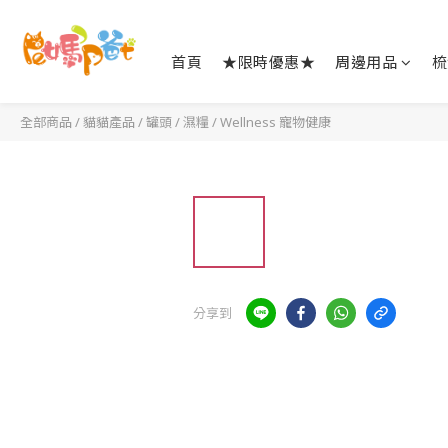
首頁
★限時優惠★
周邊用品
梳
全部商品
/
貓貓產品
/
罐頭 / 濕糧
/
Wellness 寵物健康
分享到