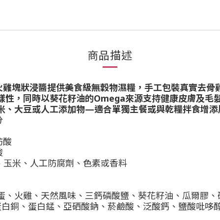
商品描述
ects 去骨雞肉及火雞塊狀浸醬提供美食級無穀物濕糧，手工包
樣性，同時以葵花籽油的Omega來源支持健康皮膚及毛
米、大豆或人工添加物—適合單獨主餐或與乾糧拌食增添
分
肪酸
酸
、玉米、人工防腐劑、色素或香料
蛋、火雞、天然風味、三鈣磷酸鹽、葵花籽油、瓜爾膠、
蛋白銅、蛋白錳、亞硒酸鈉、菸鹼酸、泛酸鈣、鹽酸吡哆