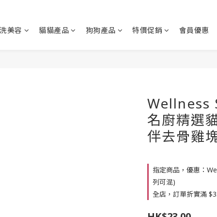
洗美容
貓貓產品
狗狗產品
特價促銷
會員優惠
Wellness 
名廚精選貓
伴去骨雞塊 
指定商品，優惠：Welln
列可混)
全店，訂單折實滿 $3
HK$23.00