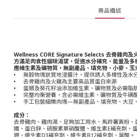
商品描述
Wellness CORE Signature Sel
方滿足肉食性貓咪渴望，促進水分補充、能量及多
應維生素及礦物質，無副產品、填充物、小麥、玉
•
無穀物塊狀質地浸醬汁，提供誘人多樣性及水
•
去骨雞肉及火雞為主要高品質蛋白來源
•
蛋類及葵花籽油添加維生素、礦物質及必需脂
•
完整均衡營養，含必需維生素、礦物質及牛磺
•
手工包裝細嫩肉塊
—
無副產品、填充物、大豆
成分：
去骨雞肉、雞肉湯、足夠加工用水、馬鈴薯澱粉、
鐵、蛋白鋅、硫胺素單硝酸鹽、維生素E補充劑、
鉀、維生素D3補充劑、維生素B12補充劑、葉酸。