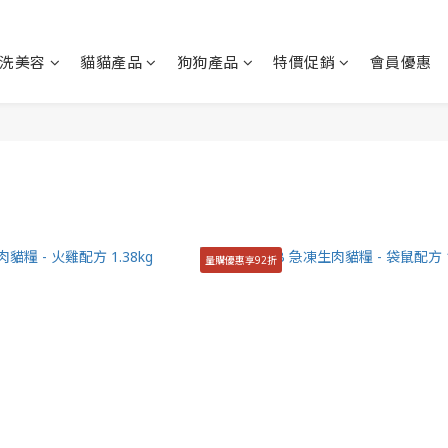
洗美容
貓貓產品
狗狗產品
特價促銷
會員優惠
量購優惠享92折