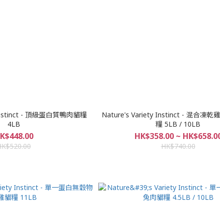
y Instinct - 頂級蛋白質鴨肉貓糧
Nature's Variety Instinct - 混
4LB
糧 5LB / 10LB
K$448.00
HK$358.00 ~ HK$658.0
HK$520.00
HK$740.00