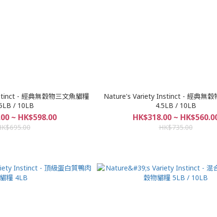
y Instinct - 經典無穀物三文魚貓糧
Nature's Variety Instinct - 經
5LB / 10LB
4.5LB / 10LB
00 ~ HK$598.00
HK$318.00 ~ HK$560.0
HK$695.00
HK$735.00