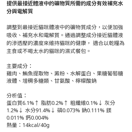
提供最接近體液中的礦物質所需的成分有效補充水
分與電解質
調整到最接近貓咪體液中的礦物質成分，以便加強
吸收、補充水和電解質。通過調整成分接近貓體液
的滲透壓的濃度來維持貓咪的健康， 適合以乾糧為
主食或不喝太水的貓咪的濕式餐包。
主要成分：
雞肉、鮪魚提取物、澱粉、水解蛋白、果糖葡萄糖
液體、增稠多糖類、甘氨酸、檸檬酸鈉
分析值：
蛋白質6.1%↑ 脂肪0.2%↑ 粗纖維0.1%↓ 灰分
1.2%↓ 水分91.4%↓ 磷0.073% 鈉0.111% 鎂
0.011% 鈣0.004%
熱量：14kcal/40g