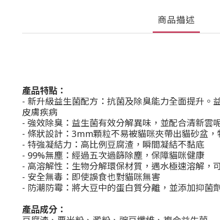
商品描述
產品特點：
- 新升級益生菌配方：抗菌及除臭能力全面提升
皮膚疾病
- 強效除臭：益生菌有效分解異味，並配合清新雲
- 條狀設計：3mm顆粒不易被貓咪夾帶出貓砂盆
- 特強凝結力：高比例豆腐渣，瞬間凝結不黏底
- 99%無塵：經過五次過篩除塵，保障貓咪健康
- 高溶解性：生物分解環保材質，遇水極速溶解，
- 安全無毒：即使誤食也對貓咪無害
- 防潮防霉：將大豆中的蛋白質分離，並添加抑菌
產品成分：