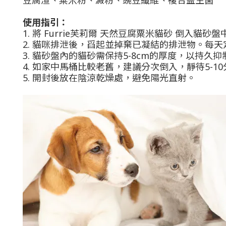
豆腐渣、粟米粉、澱粉、豌豆纖維、複合益生菌
使用指引：
1. 將 Furrie芙莉爾 天然豆腐粟米貓砂 倒入貓砂盤
2. 貓咪排泄後，舀起並掉棄已凝結的排泄物。每
3. 貓砂盤內的貓砂需保持5-8cm的厚度，以持久
4. 如家中馬桶比較老舊，建議分次倒入，靜待5-
5. 開封後放在陰涼乾燥處，避免陽光直射。