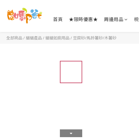
首頁
★限時優惠★
周邊用品
梳
全部商品
/
貓貓產品
/
貓貓如廁用品
/
豆腐砂/馬鈴薯砂/木薯砂