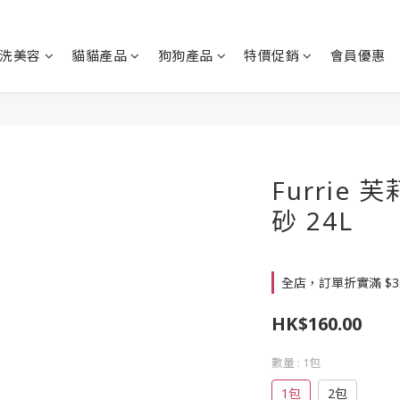
洗美容
貓貓產品
狗狗產品
特價促銷
會員優惠
Furrie
砂 24L
全店，訂單折實滿 $3
HK$160.00
數量
: 1包
1包
2包